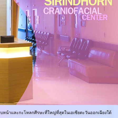
หน้าและกะโหลกศีรษะที่ใหญ่ที่สุดในเอเซียตะวันออกเฉียงใต้